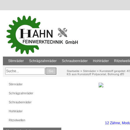
Stirnräder
Schrägzahnräder
Schraubenräder
Hohlräder
Ritzelwel
Go
Startseite
»
Stirnräder
»
Kunststoff gespritzt -K
KS aus Kunststoff Polyacetal, Bohrung Ø5
Stirnräder
Schrägzahnräder
Schraubenräder
Hohlräder
Ritzelwellen