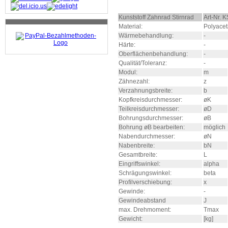
Kunststoff Zahnrad Stirnrad
Art-Nr. 
Material:
Polyacet
Wärmebehandlung:
-
Härte:
-
Oberflächenbehandlung:
-
Qualität/Toleranz:
-
Modul:
m
Zähnezahl:
z
Verzahnungsbreite:
b
Kopfkreisdurchmesser:
øK
Teilkreisdurchmesser:
øD
Bohrungsdurchmesser:
øB
Bohrung øB bearbeiten:
möglich
Nabendurchmesser:
øN
Nabenbreite:
bN
Gesamtbreite:
L
Eingriffswinkel:
alpha
Schrägungswinkel:
beta
Profilverschiebung:
x
Gewinde:
-
Gewindeabstand
J
max. Drehmoment:
Tmax
Gewicht:
[kg]