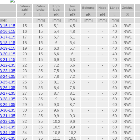
Zähne-
Zahn-
Kopf-
Teil-
Bohrung
Nabe
Länge
Zeichn.
zahl
breite
kreis
kreis
Z
b
øK
øD
øB
øN
L
S
ikel:
[mm]
[mm]
[mm]
[mm]
[mm]
[mm]
3-15-L15
15
15
5,1
4,5
-
-
40
RW1
3-16-L15
16
15
5,4
4,8
-
-
40
RW1
3-17-L15
17
15
5,7
5,1
-
-
40
RW1
3-18-L15
18
15
6
5,4
-
-
40
RW1
3-19-L15
19
15
6,3
5,7
-
-
40
RW1
3-20-L15
20
15
6,6
6
-
-
40
RW1
3-21-L15
21
15
6,9
6,3
-
-
40
RW1
3-22-L35
22
35
7,2
6,6
-
-
60
RW1
3-23-L35
23
35
7,5
6,9
-
-
60
RW1
3-24-L35
24
35
7,8
7,2
-
-
60
RW1
3-25-L35
25
35
8,1
7,5
-
-
60
RW1
3-26-L35
26
35
8,4
7,8
-
-
60
RW1
3-27-L35
27
35
8,7
8,1
-
-
60
RW1
3-28-L35
28
35
9
8,4
-
-
60
RW1
3-29-L35
29
35
9,3
8,7
-
-
60
RW1
3-30-L35
30
35
9,6
9
-
-
60
RW1
3-31-L35
31
35
9,9
9,3
-
-
60
RW1
3-32-L35
32
35
10,2
9,6
-
-
60
RW1
3-33-L35
33
35
10,5
9,9
-
-
60
RW1
3-34-L35
34
35
10,8
10,2
-
-
60
RW1
3-35-L35
35
35
11,1
10,5
-
-
60
RW1