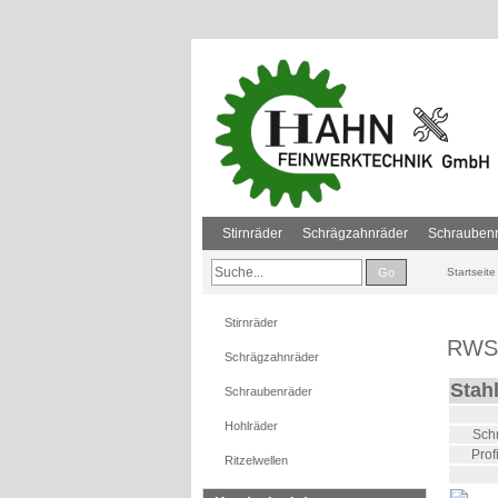
Stirnräder
Schrägzahnräder
Schrauben
Go
Startseite
Stirnräder
RWS 
Schrägzahnräder
Stah
Schraubenräder
Hohlräder
Sch
Prof
Ritzelwellen