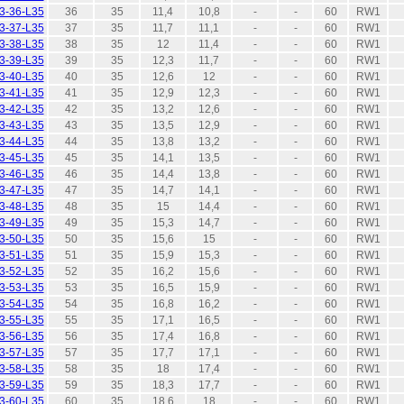
3-36-L35
36
35
11,4
10,8
-
-
60
RW1
3-37-L35
37
35
11,7
11,1
-
-
60
RW1
3-38-L35
38
35
12
11,4
-
-
60
RW1
3-39-L35
39
35
12,3
11,7
-
-
60
RW1
3-40-L35
40
35
12,6
12
-
-
60
RW1
3-41-L35
41
35
12,9
12,3
-
-
60
RW1
3-42-L35
42
35
13,2
12,6
-
-
60
RW1
3-43-L35
43
35
13,5
12,9
-
-
60
RW1
3-44-L35
44
35
13,8
13,2
-
-
60
RW1
3-45-L35
45
35
14,1
13,5
-
-
60
RW1
3-46-L35
46
35
14,4
13,8
-
-
60
RW1
3-47-L35
47
35
14,7
14,1
-
-
60
RW1
3-48-L35
48
35
15
14,4
-
-
60
RW1
3-49-L35
49
35
15,3
14,7
-
-
60
RW1
3-50-L35
50
35
15,6
15
-
-
60
RW1
3-51-L35
51
35
15,9
15,3
-
-
60
RW1
3-52-L35
52
35
16,2
15,6
-
-
60
RW1
3-53-L35
53
35
16,5
15,9
-
-
60
RW1
3-54-L35
54
35
16,8
16,2
-
-
60
RW1
3-55-L35
55
35
17,1
16,5
-
-
60
RW1
3-56-L35
56
35
17,4
16,8
-
-
60
RW1
3-57-L35
57
35
17,7
17,1
-
-
60
RW1
3-58-L35
58
35
18
17,4
-
-
60
RW1
3-59-L35
59
35
18,3
17,7
-
-
60
RW1
3-60-L35
60
35
18,6
18
-
-
60
RW1