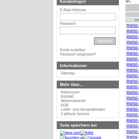
Kundenlogin!
E-Mail-Adresse
Art
Passwort
RWS0-
RWS0-
RWS0-
Anmelden
RWS0-
RWS0-
Konto erstellen
RWS0-
Passwort vergessen?
RWS0-
RWS0-
Informationen
RWS0-
Sitemap
RWS0-
RWS0-
Mehr über...
RWS0-
Impressum
RWS0-
Kontakt
RWS0-
Widerrufsrecht
RWS0-
AGB
Liefer- und Versandkosten
RWS0-
Callback Service
RWS0-
RWS0-
Seite speichern bei
RWS0-
RWS0-
RWS0-