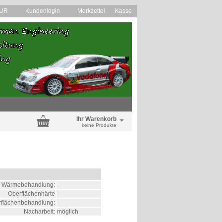
EUR
Kundenlogin
Merkzettel
Kasse
Ihr Warenkorb
keine Produkte
Wärmebehandlung:
-
Oberflächenhärte
-
flächenbehandlung:
-
Nacharbeit:
möglich