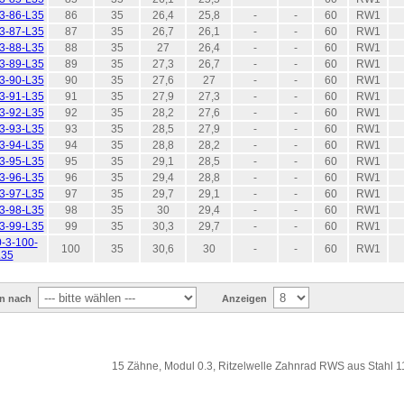
3-86-L35
86
35
26,4
25,8
-
-
60
RW1
3-87-L35
87
35
26,7
26,1
-
-
60
RW1
3-88-L35
88
35
27
26,4
-
-
60
RW1
3-89-L35
89
35
27,3
26,7
-
-
60
RW1
3-90-L35
90
35
27,6
27
-
-
60
RW1
3-91-L35
91
35
27,9
27,3
-
-
60
RW1
3-92-L35
92
35
28,2
27,6
-
-
60
RW1
3-93-L35
93
35
28,5
27,9
-
-
60
RW1
3-94-L35
94
35
28,8
28,2
-
-
60
RW1
3-95-L35
95
35
29,1
28,5
-
-
60
RW1
3-96-L35
96
35
29,4
28,8
-
-
60
RW1
3-97-L35
97
35
29,7
29,1
-
-
60
RW1
3-98-L35
98
35
30
29,4
-
-
60
RW1
3-99-L35
99
35
30,3
29,7
-
-
60
RW1
-3-100-
100
35
30,6
30
-
-
60
RW1
L35
en nach
Anzeigen
15 Zähne, Modul 0.3, Ritzelwelle Zahnrad RWS aus Stahl