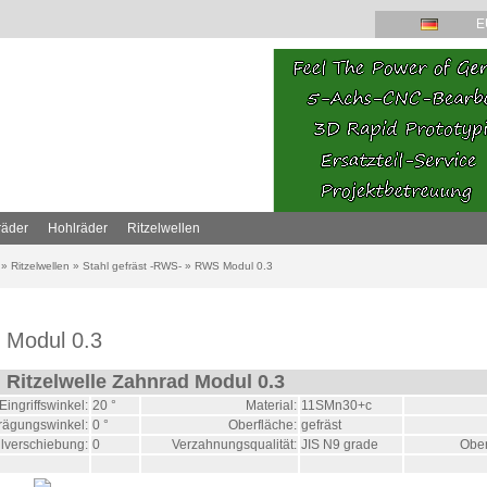
räder
Hohlräder
Ritzelwellen
»
Ritzelwellen
»
Stahl gefräst -RWS-
»
RWS Modul 0.3
Modul 0.3
l Ritzelwelle Zahnrad Modul 0.3
Eingriffswinkel:
20 °
Material:
11SMn30+c
rägungswinkel:
0 °
Oberfläche:
gefräst
ilverschiebung:
0
Verzahnungsqualität:
JIS N9 grade
Ober