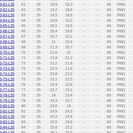
3-61-L35
61
35
18,9
18,3
-
-
60
RW1
3-62-L35
62
35
19,2
18,6
-
-
60
RW1
3-63-L35
63
35
19,5
18,9
-
-
60
RW1
3-64-L35
64
35
19,8
19,2
-
-
60
RW1
3-65-L35
65
35
20,1
19,5
-
-
60
RW1
3-66-L35
66
35
20,4
19,8
-
-
60
RW1
3-67-L35
67
35
20,7
20,1
-
-
60
RW1
3-68-L35
68
35
21
20,4
-
-
60
RW1
3-69-L35
69
35
21,3
20,7
-
-
60
RW1
3-70-L35
70
35
21,6
21
-
-
60
RW1
3-71-L35
71
35
21,9
21,3
-
-
60
RW1
3-72-L35
72
35
22,2
21,6
-
-
60
RW1
3-73-L35
73
35
22,5
21,9
-
-
60
RW1
3-74-L35
74
35
22,8
22,2
-
-
60
RW1
3-75-L35
75
35
23,1
22,5
-
-
60
RW1
3-76-L35
76
35
23,4
22,8
-
-
60
RW1
3-77-L35
77
35
23,7
23,1
-
-
60
RW1
3-78-L35
78
35
24
23,4
-
-
60
RW1
3-79-L35
79
35
24,3
23,7
-
-
60
RW1
3-80-L35
80
35
24,6
24
-
-
60
RW1
3-81-L35
81
35
24,9
24,3
-
-
60
RW1
3-82-L35
82
35
25,2
24,6
-
-
60
RW1
3-83-L35
83
35
25,5
24,9
-
-
60
RW1
3-84-L35
84
35
25,8
25,2
-
-
60
RW1
3-85-L35
85
35
26,1
25,5
-
-
60
RW1