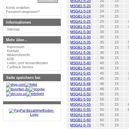
MSGA1-5-20
20
15
MSGB1-5-20
20
15
Konto erstellen
MSGA1-5-24
24
15
Passwort vergessen?
MSGB1-5-24
24
15
MSGA1-5-25
25
15
Informationen
MSGB1-5-25
25
15
Sitemap
MSGA1-5-30
30
15
MSGB1-5-30
30
15
Mehr über...
MSGA1-5-35
35
15
Impressum
MSGB1-5-35
35
15
Kontakt
MSGA1-5-36
36
15
Widerrufsrecht
MSGB1-5-36
36
15
AGB
Liefer- und Versandkosten
MSGA1-5-40
40
15
Callback Service
MSGB1-5-40
40
15
MSGA1-5-45
45
15
Seite speichern bei
MSGB1-5-45
45
15
MSGA1-5-48
48
15
MSGB1-5-48
48
15
MSGA1-5-50
50
15
MSGB1-5-50
50
15
MSGA1-5-55
55
15
MSGB1-5-55
55
15
MSGA1-5-60
60
15
MSGB1-5-60
60
15
MSGA1-5-70
70
15