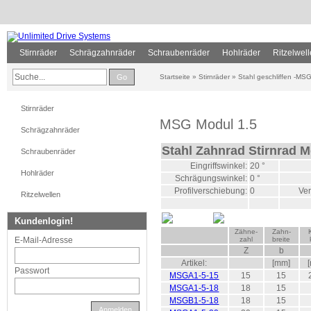
Stirnräder
Schrägzahnräder
Schraubenräder
Hohlräder
Ritzelwel
Go
Startseite
»
Stirnräder
»
Stahl geschliffen -MSG
Stirnräder
MSG Modul 1.5
Schrägzahnräder
Stahl Zahnrad Stirnrad M
Schraubenräder
Eingriffswinkel:
20 °
Hohlräder
Schrägungswinkel:
0 °
Profilverschiebung:
0
Ver
Ritzelwellen
Kundenlogin!
Zähne-
Zahn-
E-Mail-Adresse
zahl
breite
Z
b
Artikel:
[mm]
Passwort
MSGA1-5-15
15
15
MSGA1-5-18
18
15
MSGB1-5-18
18
15
Anmelden