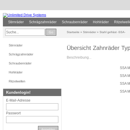
Stirnräder
Schrägzahnräder
Schraubenräder
Hohlräder
Ritzelwel
Go
Startseite
»
Stirnräder
»
Stahl gefräst -SSA-
Stirnräder
Übersicht Zahnräder Ty
Schrägzahnräder
Beschreibung...
Schraubenräder
SSA M
Hohlräder
SSA M
Ritzelwellen
SSA M
SSA M
Kundenlogin!
E-Mail-Adresse
Passwort
Anmelden