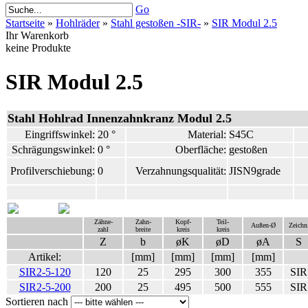
Go
Startseite
»
Hohlräder
»
Stahl gestoßen -SIR-
»
SIR Modul 2.5
Ihr Warenkorb
keine Produkte
SIR Modul 2.5
Stahl Hohlrad Innenzahnkranz Modul 2.5
Eingriffswinkel:
20 °
Material:
S45C
Schrägungswinkel:
0 °
Oberfläche:
gestoßen
Profilverschiebung:
0
Verzahnungsqualität:
JISN9grade
Zähne-
Zahn-
Kopf-
Teil-
Außen-Ø
Zeichn
zahl
breite
kreis
kreis
Z
b
øK
øD
øA
S
Artikel:
[mm]
[mm]
[mm]
[mm]
SIR2-5-120
120
25
295
300
355
SIR
SIR2-5-200
200
25
495
500
555
SIR
Sortieren nach