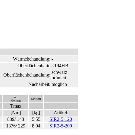
Wärmebehandlung:
-
Oberflächenhärte
<194HB
schwarz
Oberflächenbehandlung:
brüniert
Nacharbeit:
möglich
max.
.
Gewicht
Moment
Tmax
[Nm]
[kg]
Artikel:
839/ 143
5.55
SIR2-5-120
1376/ 229
8.94
SIR2-5-200