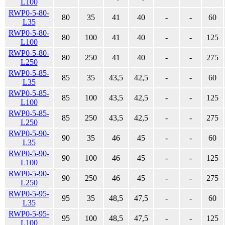
L100
RWP0-5-80-
80
35
41
40
-
-
60
L35
RWP0-5-80-
80
100
41
40
-
-
125
L100
RWP0-5-80-
80
250
41
40
-
-
275
L250
RWP0-5-85-
85
35
43,5
42,5
-
-
60
L35
RWP0-5-85-
85
100
43,5
42,5
-
-
125
L100
RWP0-5-85-
85
250
43,5
42,5
-
-
275
L250
RWP0-5-90-
90
35
46
45
-
-
60
L35
RWP0-5-90-
90
100
46
45
-
-
125
L100
RWP0-5-90-
90
250
46
45
-
-
275
L250
RWP0-5-95-
95
35
48,5
47,5
-
-
60
L35
RWP0-5-95-
95
100
48,5
47,5
-
-
125
L100