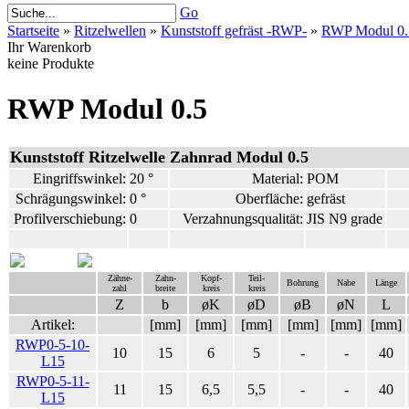
Go
Startseite
»
Ritzelwellen
»
Kunststoff gefräst -RWP-
»
RWP Modul 0.
Ihr Warenkorb
keine Produkte
RWP Modul 0.5
Kunststoff Ritzelwelle Zahnrad Modul 0.5
Eingriffswinkel:
20 °
Material:
POM
Schrägungswinkel:
0 °
Oberfläche:
gefräst
Profilverschiebung:
0
Verzahnungsqualität:
JIS N9 grade
Zähne-
Zahn-
Kopf-
Teil-
Bohrung
Nabe
Länge
zahl
breite
kreis
kreis
Z
b
øK
øD
øB
øN
L
Artikel:
[mm]
[mm]
[mm]
[mm]
[mm]
[mm]
RWP0-5-10-
10
15
6
5
-
-
40
L15
RWP0-5-11-
11
15
6,5
5,5
-
-
40
L15