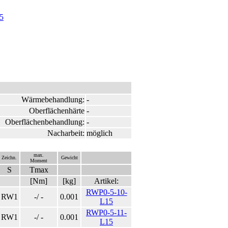
5
Wärmebehandlung:
-
Oberflächenhärte
-
Oberflächenbehandlung:
-
Nacharbeit:
möglich
max.
Zeichn.
Gewicht
Moment
S
Tmax
[Nm]
[kg]
Artikel:
RWP0-5-10-
RW1
-/ -
0.001
L15
RWP0-5-11-
RW1
-/ -
0.001
L15