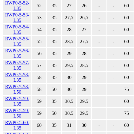
RWP0-5-52-
52
35
27
26
-
-
60
L35
RWP0-5-53-
53
35
27,5
26,5
-
-
60
L35
RWP0-5-54-
54
35
28
27
-
-
60
L35
RWP0-5-55-
55
35
28,5
27,5
-
-
60
L35
RWP0-5-56-
56
35
29
28
-
-
60
L35
RWP0-5-57-
57
35
29,5
28,5
-
-
60
L35
RWP0-5-58-
58
35
30
29
-
-
60
L35
RWP0-5-58-
58
50
30
29
-
-
75
L50
RWP0-5-59-
59
35
30,5
29,5
-
-
60
L35
RWP0-5-59-
59
50
30,5
29,5
-
-
75
L50
RWP0-5-60-
60
35
31
30
-
-
60
L35