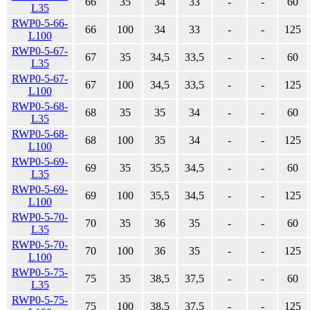
66
35
34
33
-
-
60
L35
RWP0-5-66-
66
100
34
33
-
-
125
L100
RWP0-5-67-
67
35
34,5
33,5
-
-
60
L35
RWP0-5-67-
67
100
34,5
33,5
-
-
125
L100
RWP0-5-68-
68
35
35
34
-
-
60
L35
RWP0-5-68-
68
100
35
34
-
-
125
L100
RWP0-5-69-
69
35
35,5
34,5
-
-
60
L35
RWP0-5-69-
69
100
35,5
34,5
-
-
125
L100
RWP0-5-70-
70
35
36
35
-
-
60
L35
RWP0-5-70-
70
100
36
35
-
-
125
L100
RWP0-5-75-
75
35
38,5
37,5
-
-
60
L35
RWP0-5-75-
75
100
38,5
37,5
-
-
125