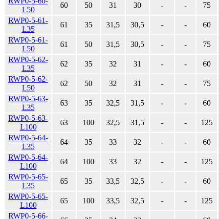
RWP0-5-60-
60
50
31
30
-
-
75
L50
RWP0-5-61-
61
35
31,5
30,5
-
-
60
L35
RWP0-5-61-
61
50
31,5
30,5
-
-
75
L50
RWP0-5-62-
62
35
32
31
-
-
60
L35
RWP0-5-62-
62
50
32
31
-
-
75
L50
RWP0-5-63-
63
35
32,5
31,5
-
-
60
L35
RWP0-5-63-
63
100
32,5
31,5
-
-
125
L100
RWP0-5-64-
64
35
33
32
-
-
60
L35
RWP0-5-64-
64
100
33
32
-
-
125
L100
RWP0-5-65-
65
35
33,5
32,5
-
-
60
L35
RWP0-5-65-
65
100
33,5
32,5
-
-
125
L100
RWP0-5-66-