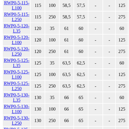
RWP0-5-115-
115
100
58,5
57,5
-
-
125
L100
RWP0-5-115-
115
250
58,5
57,5
-
-
275
L250
RWP0-5-120-
120
35
61
60
-
-
60
L35
RWP0-5-120-
120
100
61
60
-
-
125
L100
RWP0-5-120-
120
250
61
60
-
-
275
L250
RWP0-5-125-
125
35
63,5
62,5
-
-
60
L35
RWP0-5-125-
125
100
63,5
62,5
-
-
125
L100
RWP0-5-125-
125
250
63,5
62,5
-
-
275
L250
RWP0-5-130-
130
35
66
65
-
-
60
L35
RWP0-5-130-
130
100
66
65
-
-
125
L100
RWP0-5-130-
130
250
66
65
-
-
275
L250