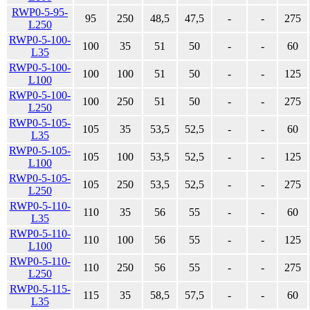
RWP0-5-95-
95
250
48,5
47,5
-
-
275
L250
RWP0-5-100-
100
35
51
50
-
-
60
L35
RWP0-5-100-
100
100
51
50
-
-
125
L100
RWP0-5-100-
100
250
51
50
-
-
275
L250
RWP0-5-105-
105
35
53,5
52,5
-
-
60
L35
RWP0-5-105-
105
100
53,5
52,5
-
-
125
L100
RWP0-5-105-
105
250
53,5
52,5
-
-
275
L250
RWP0-5-110-
110
35
56
55
-
-
60
L35
RWP0-5-110-
110
100
56
55
-
-
125
L100
RWP0-5-110-
110
250
56
55
-
-
275
L250
RWP0-5-115-
115
35
58,5
57,5
-
-
60
L35