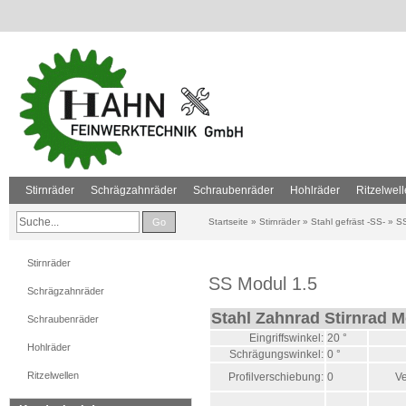
Stirnräder
Schrägzahnräder
Schraubenräder
Hohlräder
Ritzelwel
Go
Startseite
»
Stirnräder
»
Stahl gefräst -SS-
»
SS
Stirnräder
SS Modul 1.5
Schrägzahnräder
Stahl Zahnrad Stirnrad M
Schraubenräder
Eingriffswinkel:
20 °
Hohlräder
Schrägungswinkel:
0 °
Ritzelwellen
Profilverschiebung:
0
Ve