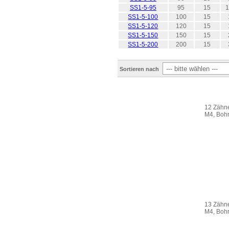
SS1-5-95
95
15
1
SS1-5-100
100
15
SS1-5-120
120
15
SS1-5-150
150
15
SS1-5-200
200
15
Sortieren nach
12 Zähne
M4, Boh
13 Zähne
M4, Boh