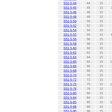
SS1-5-44
44
15
SS1-5-45
45
15
SS1-5-46
46
15
SS1-5-48
48
15
SS1-5-50
50
15
SS1-5-52
52
15
SS1-5-54
54
15
SS1-5-55
55
15
SS1-5-56
56
15
SS1-5-58
58
15
SS1-5-60
60
15
SS1-5-62
62
15
SS1-5-64
64
15
SS1-5-65
65
15
1
SS1-5-66
66
15
SS1-5-68
68
15
SS1-5-70
70
15
SS1-5-72
72
15
SS1-5-75
75
15
1
SS1-5-76
76
15
SS1-5-80
80
15
SS1-5-84
84
15
SS1-5-85
85
15
1
SS1-5-88
88
15
SS1-5-90
90
15