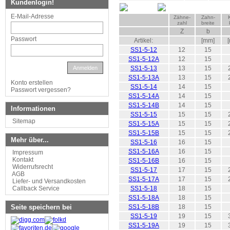
Kundenlogin!
E-Mail-Adresse
Zähne-
Zahn-
zahl
breite
Z
b
Passwort
Artikel:
[mm]
SS1-5-12
12
15
SS1-5-12A
12
15
Anmelden
SS1-5-13
13
15
SS1-5-13A
13
15
Konto erstellen
SS1-5-14
14
15
Passwort vergessen?
SS1-5-14A
14
15
SS1-5-14B
14
15
Informationen
SS1-5-15
15
15
Sitemap
SS1-5-15A
15
15
SS1-5-15B
15
15
Mehr über...
SS1-5-16
16
15
SS1-5-16A
16
15
Impressum
Kontakt
SS1-5-16B
16
15
Widerrufsrecht
SS1-5-17
17
15
AGB
SS1-5-17A
17
15
Liefer- und Versandkosten
Callback Service
SS1-5-18
18
15
SS1-5-18A
18
15
Seite speichern bei
SS1-5-18B
18
15
SS1-5-19
19
15
SS1-5-19A
19
15