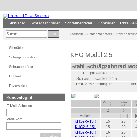
Stirnräder
Schrägzahnräder
Schraubenräder
Hohlräder
Ritzelwel
Go
Startseite
»
Schrägzahnräder
»
Stahl geschlif
Stirnräder
KHG Modul 2.5
Schrägzahnräder
Stahl Schrägzahnrad Mod
Schraubenräder
Eingriffswinkel:
20 °
Hohlräder
Schrägungswinkel:
21,5 °
Profilverschiebung:
0
Ver
Ritzelwellen
Kundenlogin!
Zähne-
Zahn-
K
E-Mail-Adresse
zahl
breite
Z
b
Artikel:
[mm]
Passwort
KHG2-5-15R
15
20
KHG2-5-15L
15
20
KHG2-5-16R
16
20
Anmelden