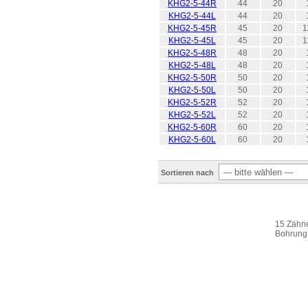
KHG2-5-44R
44
20
KHG2-5-44L
44
20
KHG2-5-45R
45
20
1
KHG2-5-45L
45
20
1
KHG2-5-48R
48
20
KHG2-5-48L
48
20
KHG2-5-50R
50
20
KHG2-5-50L
50
20
KHG2-5-52R
52
20
KHG2-5-52L
52
20
KHG2-5-60R
60
20
KHG2-5-60L
60
20
Sortieren nach
15 Zähne
Bohrung