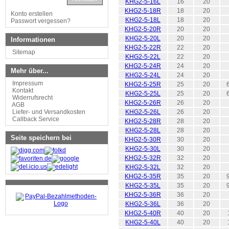
KHG2-5-16L
16
20
KHG2-5-18R
18
20
Konto erstellen
KHG2-5-18L
18
20
Passwort vergessen?
KHG2-5-20R
20
20
KHG2-5-20L
20
20
Informationen
KHG2-5-22R
22
20
Sitemap
KHG2-5-22L
22
20
KHG2-5-24R
24
20
Mehr über...
KHG2-5-24L
24
20
Impressum
KHG2-5-25R
25
20
Kontakt
KHG2-5-25L
25
20
Widerrufsrecht
KHG2-5-26R
26
20
AGB
Liefer- und Versandkosten
KHG2-5-26L
26
20
Callback Service
KHG2-5-28R
28
20
KHG2-5-28L
28
20
Seite speichern bei
KHG2-5-30R
30
20
KHG2-5-30L
30
20
KHG2-5-32R
32
20
KHG2-5-32L
32
20
KHG2-5-35R
35
20
KHG2-5-35L
35
20
KHG2-5-36R
36
20
KHG2-5-36L
36
20
KHG2-5-40R
40
20
KHG2-5-40L
40
20