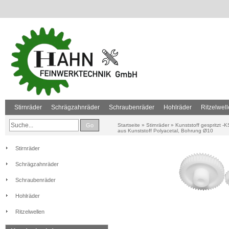
Stirnräder
Schrägzahnräder
Schraubenräder
Hohlräder
Ritzelwel
Go
Startseite
»
Stirnräder
»
Kunststoff gespritzt -K
aus Kunststoff Polyacetal, Bohrung Ø10
Stirnräder
Schrägzahnräder
Schraubenräder
Hohlräder
Ritzelwellen