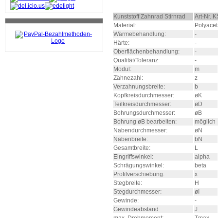
Kunststoff Zahnrad Stirnrad
Art-Nr. 
Material:
Polyacet
Wärmebehandlung:
-
Härte:
-
Oberflächenbehandlung:
-
Qualität/Toleranz:
-
Modul:
m
Zähnezahl:
z
Verzahnungsbreite:
b
Kopfkreisdurchmesser:
øK
Teilkreisdurchmesser:
øD
Bohrungsdurchmesser:
øB
Bohrung øB bearbeiten:
möglich
Nabendurchmesser:
øN
Nabenbreite:
bN
Gesamtbreite:
L
Eingriffswinkel:
alpha
Schrägungswinkel:
beta
Profilverschiebung:
x
Stegbreite:
H
Stegdurchmesser:
øI
Gewinde:
-
Gewindeabstand
J