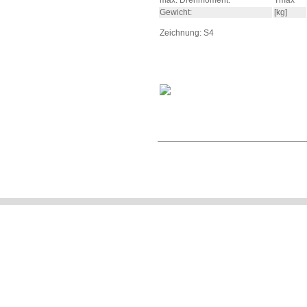
max. Drehmoment:
Tmax
Gewicht:
[kg]
Zeichnung: S4