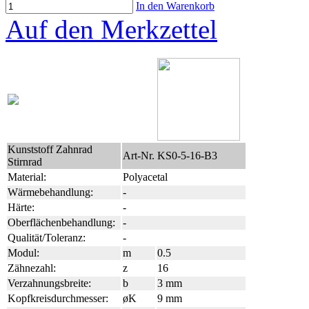
In den Warenkorb
Auf den Merkzettel
Kunststoff Zahnrad
Art-Nr. KS0-5-16-B3
Stirnrad
Material:
Polyacetal
Wärmebehandlung:
-
Härte:
-
Oberflächenbehandlung:
-
Qualität/Toleranz:
-
Modul:
m
0.5
Zähnezahl:
z
16
Verzahnungsbreite:
b
3 mm
Kopfkreisdurchmesser:
øK
9 mm