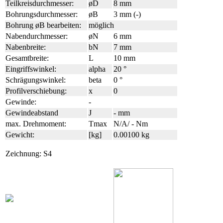
Teilkreisdurchmesser:
øD
8 mm
Bohrungsdurchmesser:
øB
3 mm (-)
Bohrung øB bearbeiten:
möglich
Nabendurchmesser:
øN
6 mm
Nabenbreite:
bN
7 mm
Gesamtbreite:
L
10 mm
Eingriffswinkel:
alpha
20 °
Schrägungswinkel:
beta
0 °
Profilverschiebung:
x
0
Gewinde:
-
Gewindeabstand
J
- mm
max. Drehmoment:
Tmax
N/A/ - Nm
Gewicht:
[kg]
0.00100 kg
Zeichnung: S4