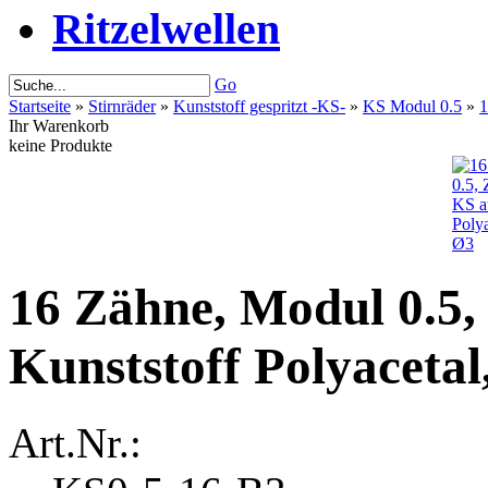
Ritzelwellen
Go
Startseite
»
Stirnräder
»
Kunststoff gespritzt -KS-
»
KS Modul 0.5
»
1
Ihr Warenkorb
keine Produkte
16 Zähne, Modul 0.5,
Kunststoff Polyaceta
Art.Nr.: